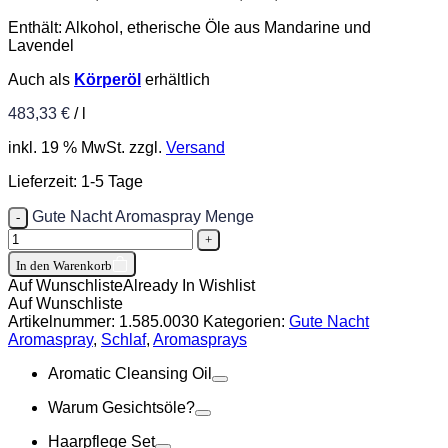
Enthält: Alkohol, etherische Öle aus Mandarine und
Lavendel
Auch als
Körperöl
erhältlich
483,33
€
/
l
inkl. 19 % MwSt.
zzgl.
Versand
Lieferzeit:
1-5 Tage
Gute Nacht Aromaspray Menge
In den Warenkorb
Auf Wunschliste
Already In Wishlist
Auf Wunschliste
Artikelnummer:
1.585.0030
Kategorien:
Gute Nacht
Aromaspray
,
Schlaf
,
Aromasprays
Aromatic Cleansing Oil
Warum Gesichtsöle?
Haarpflege Set