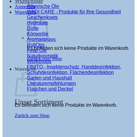
Wunschliste
Ätherische Öle
Anmelden
WADI CARE - Produkte für Ihre Gesundheit
Warenkorb
Geschenksets
Hydrolate
Düfte
Körperöle
Aromasprays
RollOns
Es befinden sich keine Produkte im Warenkorb.
Fette Öle
Naturkosmetik
Zurück zum Shop
Workshops
FINITO - Insektenschutz, Handdesinfektion,
Warenkorb
Schuhdesinfektion, Flächendesinfektion
Garten und Haushalt
Literaturempfehlungen
Flaschen und Deckel
Unser Sortiment
Es befinden sich keine Produkte im Warenkorb.
Zurück zum Shop