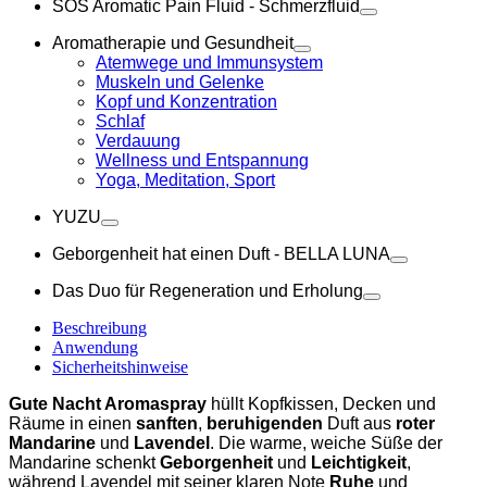
SOS Aromatic Pain Fluid - Schmerzfluid
Aromatherapie und Gesundheit
Atemwege und Immunsystem
Muskeln und Gelenke
Kopf und Konzentration
Schlaf
Verdauung
Wellness und Entspannung
Yoga, Meditation, Sport
YUZU
Geborgenheit hat einen Duft - BELLA LUNA
Das Duo für Regeneration und Erholung
Beschreibung
Anwendung
Sicherheitshinweise
Gute Nacht Aromaspray
hüllt Kopfkissen, Decken und
Räume in einen
sanften
,
beruhigenden
Duft aus
roter
Mandarine
und
Lavendel
. Die warme, weiche Süße der
Mandarine schenkt
Geborgenheit
und
Leichtigkeit
,
während Lavendel mit seiner klaren Note
Ruhe
und